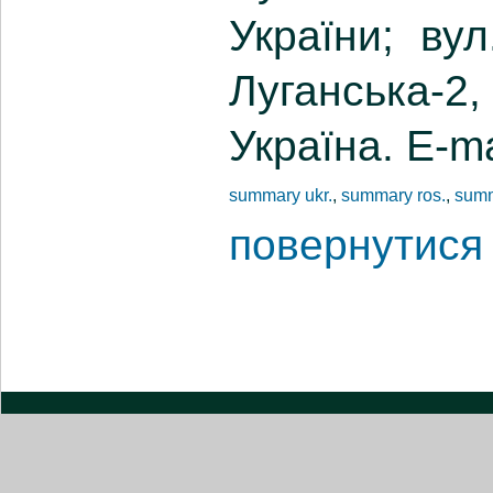
України; ву
Луганська-
Україна. E-m
summary ukr.
,
summary ros.
,
summ
повернутися