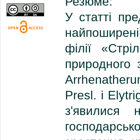
Резюме:
У статті пре
найпоширені
філії «Стрі
природного 
Arrhenatheru
Presl. і Elyt
з'явилися 
господарськ