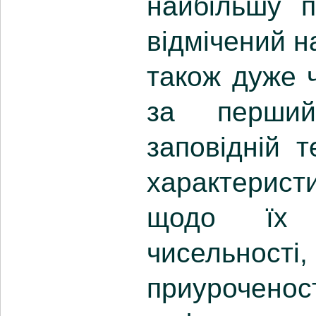
найбільшу п
відмічений н
також дуже 
за перши
заповідній т
характеристи
щодо їх п
чисельно
приуроченост