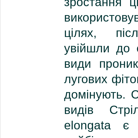
зростання ц
використов
цілях, піс
увійшли до 
види проник
лугових фіто
домінують. 
видів Стріл
elongata є