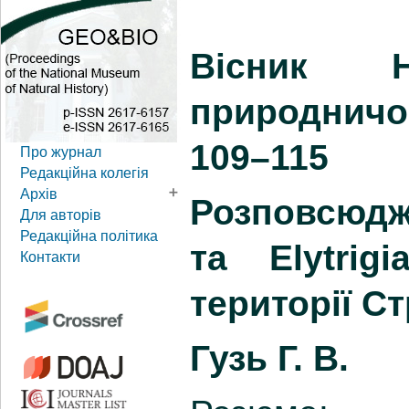
Вісник Н
природничог
109–115
Розповсюдже
та Elytrig
території С
Гузь Г. В.